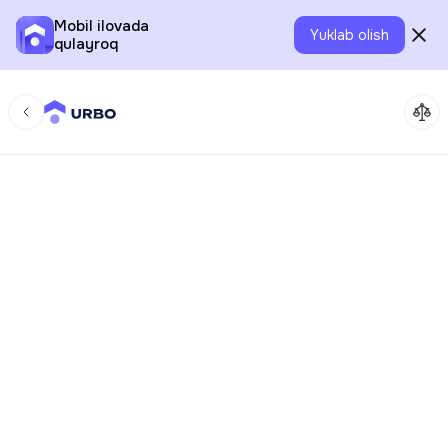
Mobil ilovada
Yuklab olish
qulayroq