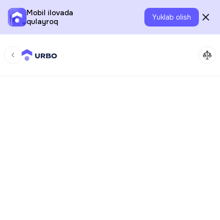
Mobil ilovada
Yuklab olish
qulayroq