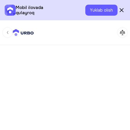
Mobil ilovada
Yuklab olish
qulayroq