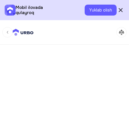
Mobil ilovada
Yuklab olish
qulayroq