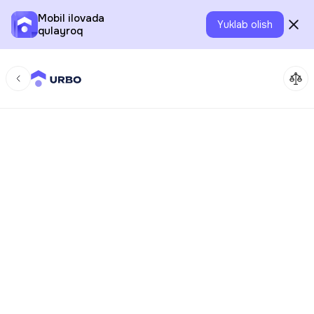
Mobil ilovada
Yuklab olish
qulayroq