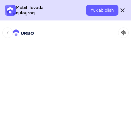
Mobil ilovada
Yuklab olish
qulayroq