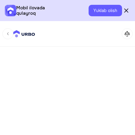
Mobil ilovada
Yuklab olish
qulayroq