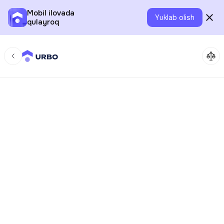
Mobil ilovada
Yuklab olish
qulayroq