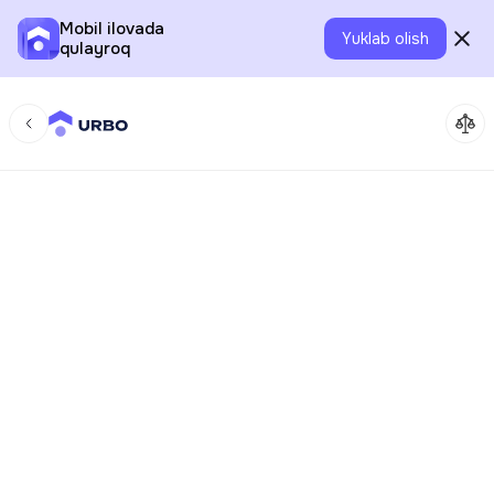
Mobil ilovada
Yuklab olish
qulayroq