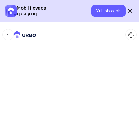
Mobil ilovada
Yuklab olish
qulayroq