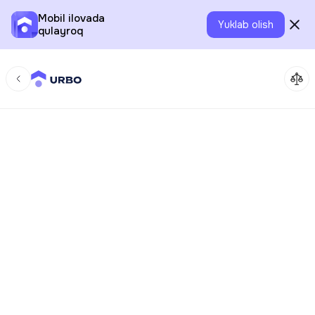
Mobil ilovada
Yuklab olish
qulayroq