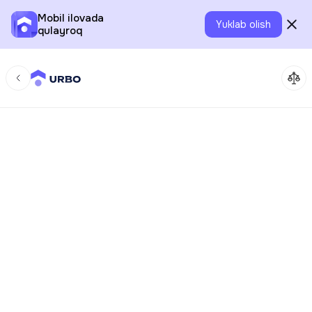
Mobil ilovada
Yuklab olish
qulayroq