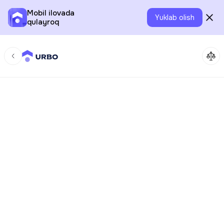
Mobil ilovada
Yuklab olish
qulayroq