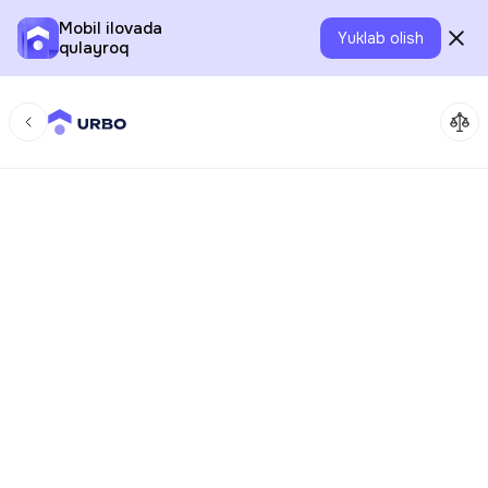
Mobil ilovada
Yuklab olish
qulayroq