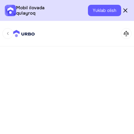
Mobil ilovada
Yuklab olish
qulayroq