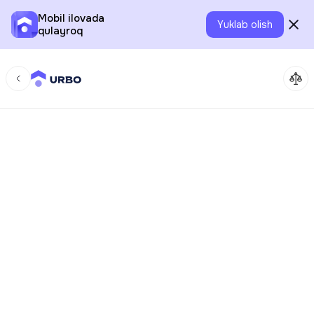
Mobil ilovada
Yuklab olish
qulayroq