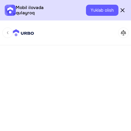
Mobil ilovada
Yuklab olish
qulayroq