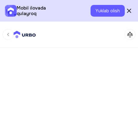
Mobil ilovada
Yuklab olish
qulayroq