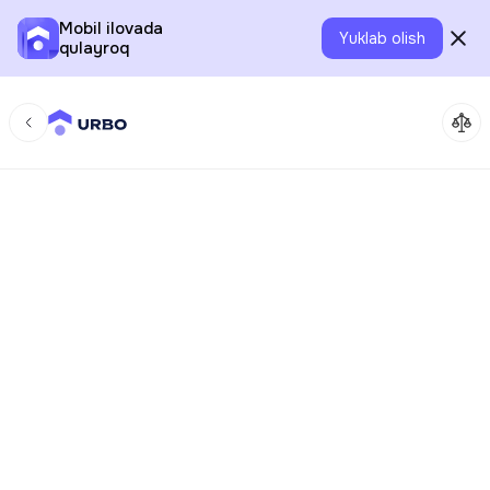
Mobil ilovada
Yuklab olish
qulayroq