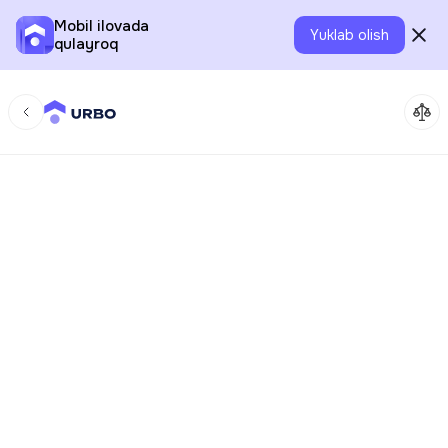
Mobil ilovada
Yuklab olish
qulayroq