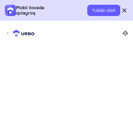
Mobil ilovada
Yuklab olish
qulayroq