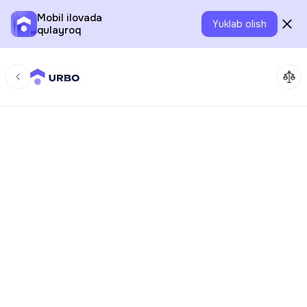
Mobil ilovada
Yuklab olish
qulayroq