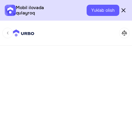
Mobil ilovada
Yuklab olish
qulayroq