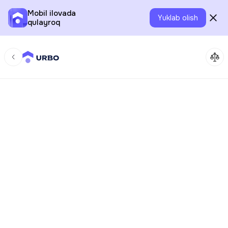
Mobil ilovada
Yuklab olish
qulayroq