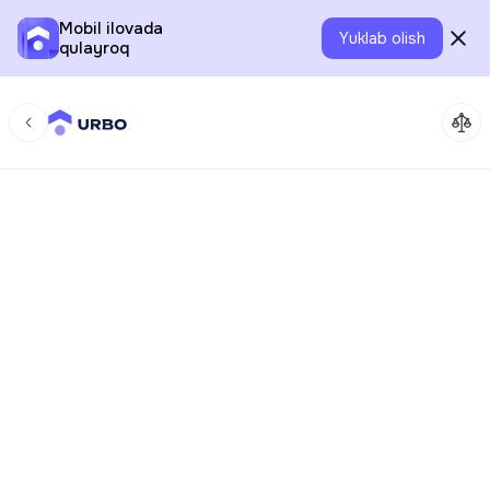
Mobil ilovada
Yuklab olish
qulayroq