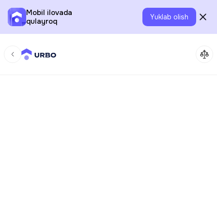
Mobil ilovada
Yuklab olish
qulayroq