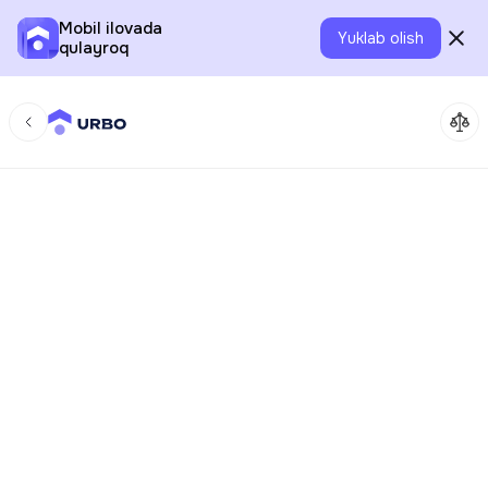
Mobil ilovada
Yuklab olish
qulayroq