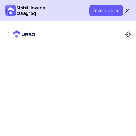
Mobil ilovada
Yuklab olish
qulayroq