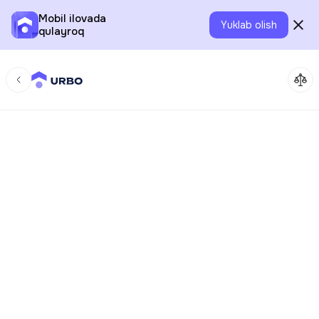
Mobil ilovada
Yuklab olish
qulayroq