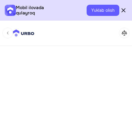
Mobil ilovada
Yuklab olish
qulayroq