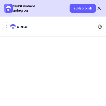
Mobil ilovada
Yuklab olish
qulayroq