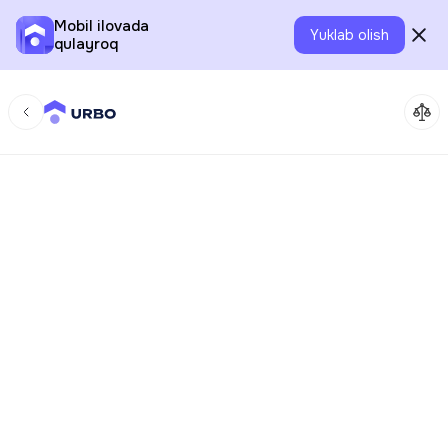
Mobil ilovada
Yuklab olish
qulayroq