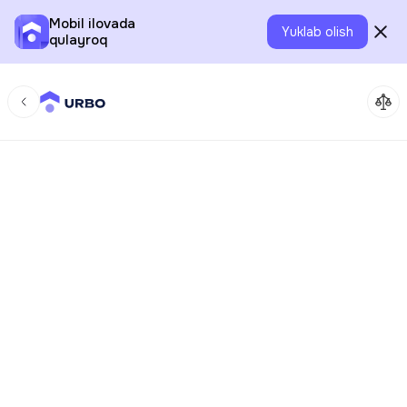
Mobil ilovada
Yuklab olish
qulayroq