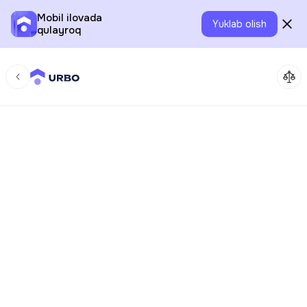
Mobil ilovada
Yuklab olish
qulayroq