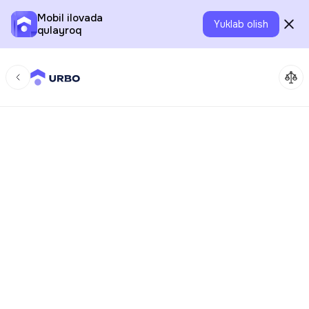
Mobil ilovada
Yuklab olish
qulayroq