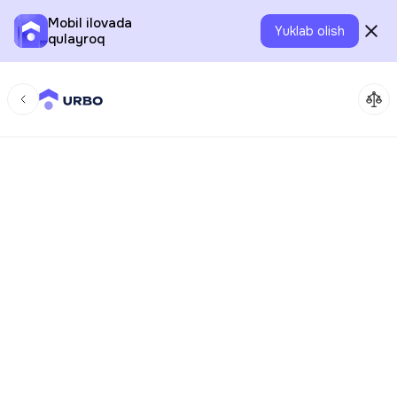
Mobil ilovada
Yuklab olish
qulayroq