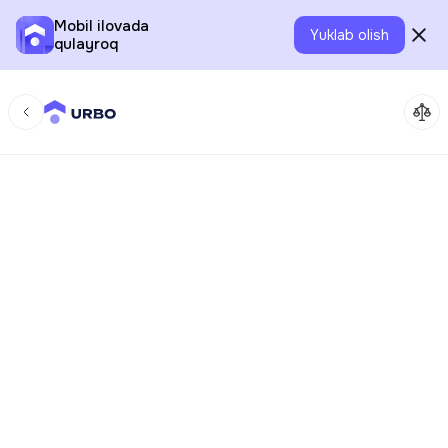
Mobil ilovada
Yuklab olish
qulayroq