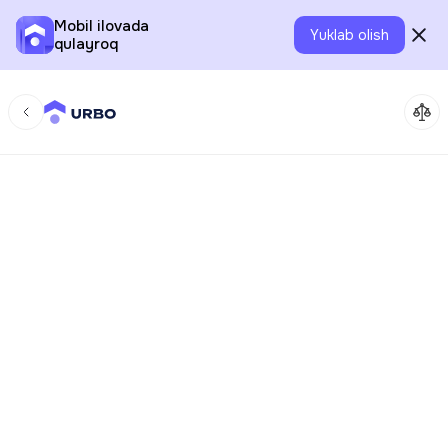
Mobil ilovada
Yuklab olish
qulayroq