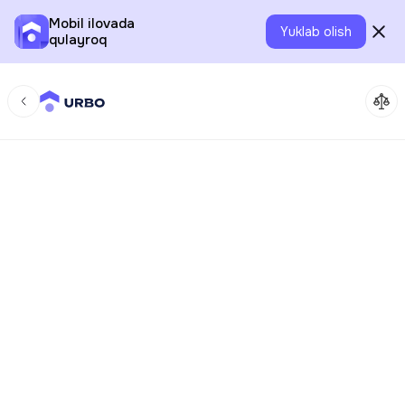
Mobil ilovada
Yuklab olish
qulayroq