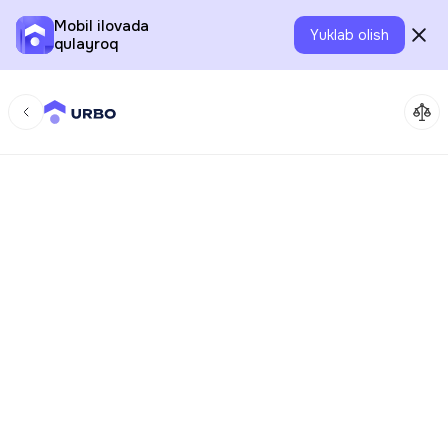
Mobil ilovada
Yuklab olish
qulayroq