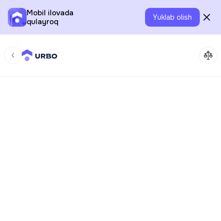
Mobil ilovada
Yuklab olish
qulayroq