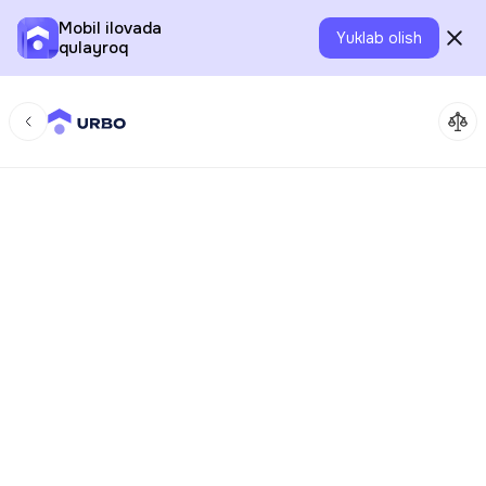
Mobil ilovada
Yuklab olish
qulayroq