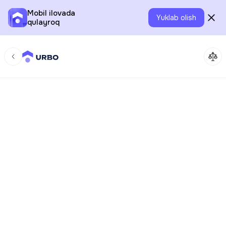
Mobil ilovada
Yuklab olish
qulayroq