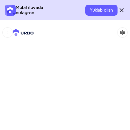
Mobil ilovada
Yuklab olish
qulayroq