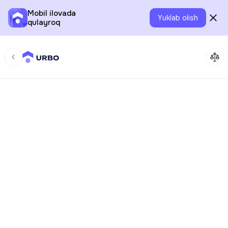
Mobil ilovada
Yuklab olish
qulayroq