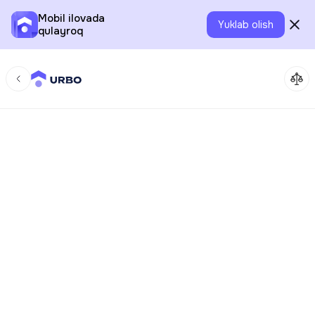
Mobil ilovada
Yuklab olish
qulayroq