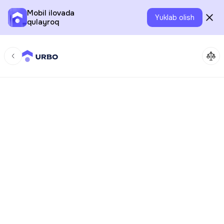
Mobil ilovada
Yuklab olish
qulayroq