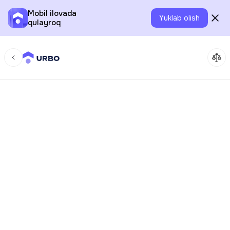
Mobil ilovada
Yuklab olish
qulayroq