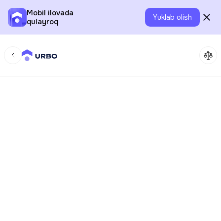
Mobil ilovada
Yuklab olish
qulayroq