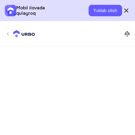
Mobil ilovada
Yuklab olish
qulayroq